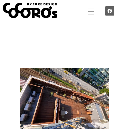
TEAM COCORO’S by SURE DESIGN - ”心”で”作”空間づくり 誇れる技術を集めた職人チーム
SURE DESIGNの誇る職人チームTEAM COCORO’Sが施工するのは、住宅でも店舗でもオフィスでも。 外装・内装・水回り。腕に覚えのあるスタッフ揃いです。Cocoro’ｓが想いを込めて施工します。