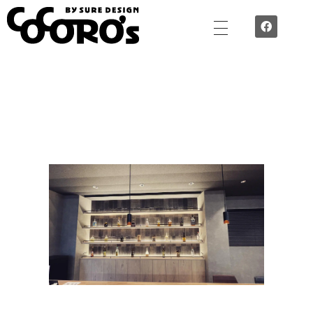
TEAM COCORO’S by SURE DESIGN - ”心”で”作”空間づくり 誇れる技術を集めた職人チーム
SURE DESIGNの誇る職人チームTEAM COCORO’Sが施工するのは、住宅でも店舗でもオフィスでも。 外装・内装・水回り。腕に覚えのあるスタッフ揃いです。Cocoro’ｓが想いを込めて施工します。