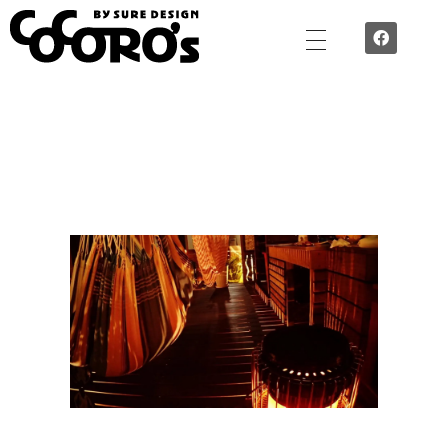
TEAM COCORO’S by SURE DESIGN - ”心”で”作”空間づくり 誇れる技術を集めた職人チーム
SURE DESIGNの誇る職人チームTEAM COCORO’Sが施工するのは、住宅でも店舗でもオフィスでも。 外装・内装・水回り。腕に覚えのあるスタッフ揃いです。Cocoro’ｓが想いを込めて施工します。