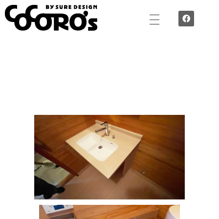
TEAM COCORO’S by SURE DESIGN - ”心”で”作”空間づくり 誇れる技術を集めた職人チーム
SURE DESIGNの誇る職人チームTEAM COCORO’Sが施工するのは、住宅でも店舗でもオフィスでも。 外装・内装・水回り。腕に覚えのあるスタッフ揃いです。Cocoro’ｓが想いを込めて施工します。