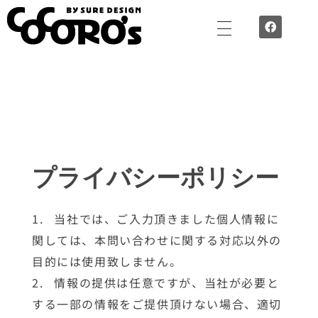
TEAM COCORO’S by SURE DESIGN - ”心”で”作”空間づくり 誇れる技術を集めた職人チーム
SURE DESIGNの誇る職人チームTEAM COCORO’Sが施工するのは、住宅でも店舗でもオフィスでも。 外装・内装・水回り。腕に覚えのあるスタッフ揃いです。Cocoro’ｓが想いを込めて施工します。
プライバシーポリシー
当社では、ご入力頂きました個人情報に
関しては、本問い合わせに関する対応以外の
目的には使用致しません。
情報の提供は任意ですが、当社が必要と
する一部の情報をご提供頂けない場合、適切