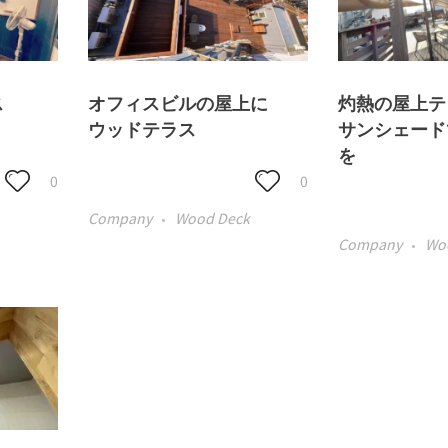
ス
オフィスビルの屋上に
灼熱の屋上テ
ウッドテラス
サンシェード
を
0
0
Company
Wood Deck
Company
Wo