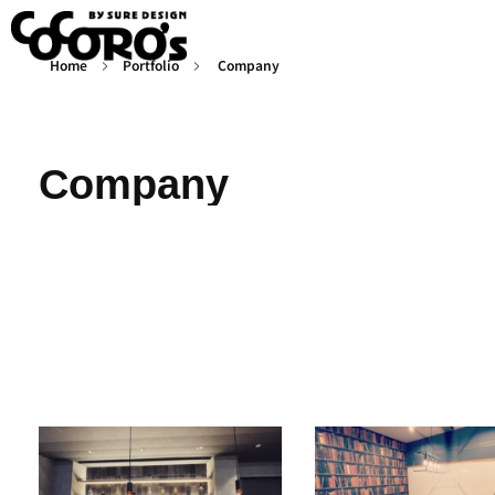
Home
Portfolio
Company
TEAM COCORO’S by SURE DESIGN - ”心”で”作”空間づくり 誇れる技術を集めた職人チーム
SURE DESIGNの誇る職人チームTEAM COCORO’Sが施工するのは、住宅でも店舗でもオフィスでも。 外装・内装・水回り。腕に覚えのあるスタッフ揃いです。Cocoro’ｓが想いを込めて施工します。
Company